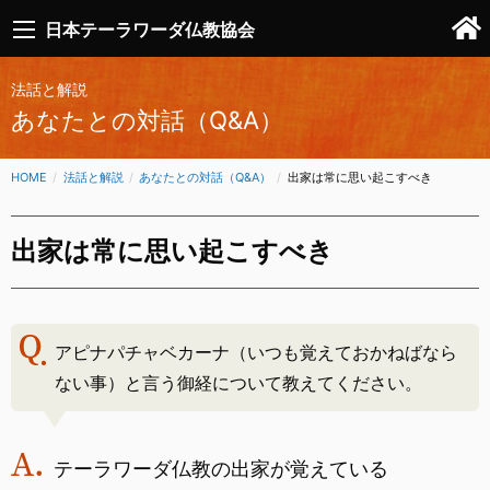
日本テーラワーダ仏教協会
法話と解説
あなたとの対話（Q&A）
HOME
法話と解説
あなたとの対話（Q&A）
CURRENT:
出家は常に思い起こすべき
出家は常に思い起こすべき
アピナパチャベカーナ（いつも覚えておかねばなら
ない事）と言う御経について教えてください。
テーラワーダ仏教の出家が覚えている