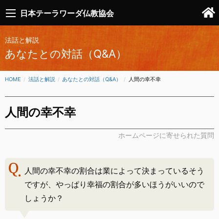
日本テーラワーダ仏教協会
法話と解説
あなたとの対話（Q&A）
HOME
法話と解説
あなたとの対話（Q&A）
CURRENT:
人間の幸不幸
人間の幸不幸
ホームページに寄せられた質問
人間の幸不幸の割合は業によって決まっているそう
ですが、やっぱり幸福の割合が多いほうがいいので
しょうか？