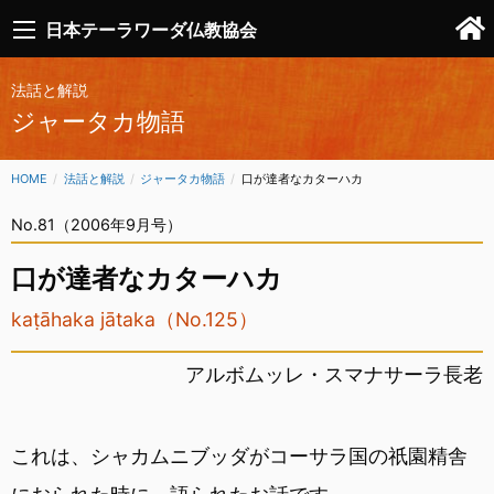
日本テーラワーダ仏教協会
法話と解説
ジャータカ物語
HOME
法話と解説
ジャータカ物語
CURRENT:
口が達者なカターハカ
No.81（2006年9月号）
口が達者なカターハカ
kaṭāhaka jātaka（No.125）
アルボムッレ・スマナサーラ長老
これは、シャカムニブッダがコーサラ国の祇園精舎