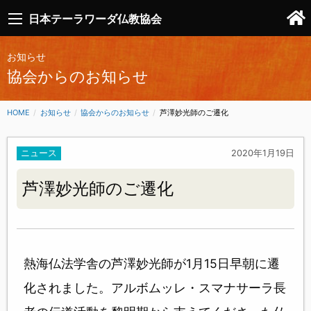
日本テーラワーダ仏教協会
お知らせ
協会からのお知らせ
HOME
お知らせ
協会からのお知らせ
CURRENT:
芦澤妙光師のご遷化
ニュース
2020年1月19日
芦澤妙光師のご遷化
熱海仏法学舎の芦澤妙光師が1月15日早朝に遷
化されました。アルボムッレ・スマナサーラ長