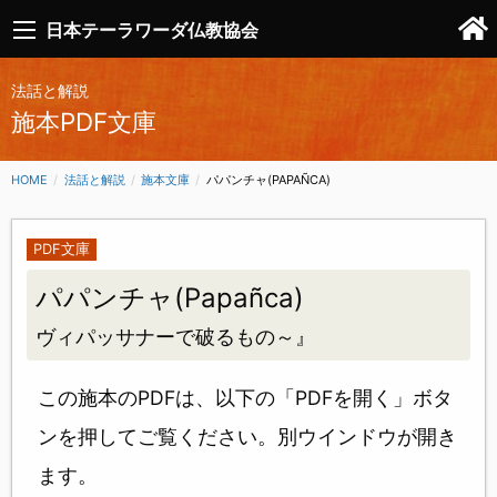
日本テーラワーダ仏教協会
法話と解説
施本PDF文庫
HOME
法話と解説
施本文庫
CURRENT:
パパンチャ(PAPAÑCA)
PDF文庫
パパンチャ(Papañca)
ヴィパッサナーで破るもの～』
この施本のPDFは、以下の「PDFを開く」ボタ
ンを押してご覧ください。別ウインドウが開き
ます。