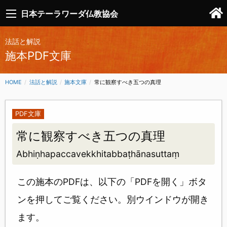
日本テーラワーダ仏教協会
法話と解説
施本PDF文庫
HOME
法話と解説
施本文庫
CURRENT:
常に観察すべき五つの真理
PDF文庫
常に観察すべき五つの真理
Abhiṇhapaccavekkhitabbaṭhānasuttaṃ
この施本のPDFは、以下の「PDFを開く」ボタ
ンを押してご覧ください。別ウインドウが開き
ます。