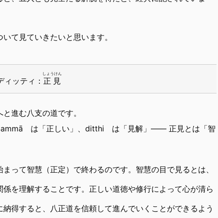
ついて見ていきたいと思います。
しょうけん
ディッティ：
正見
へと進む八支の道です。
mmā は「正しい」、ditthi は「見解」—— 正見とは「智
。
始まって智慧（正定）で終わるのです。智慧の目で見るとは、
関係を理解することです。正しい道徳や修行によって心が清ら
に納得すると、八正道を信頼して進んでいくことができるよう