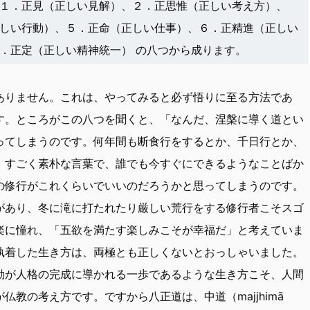
１．正見（正しい見解）、２．正思惟（正しい考え方）、
しい行動）、５．正命（正しい仕事）、６．正精進（正しい
努力）、７．正念（正しい気づき）、８．正定（正しい精神統一） の八つから成ります。
ありません。これは、やってみると必ず悟りに至る方法であ
す。ところがこの八つを聞くと、「なんだ、涅槃に導く道とい
ってしまうのです。何年間も断食行をするとか、千日行とか、
。すごく素朴な言葉で、誰でも今すぐにできるようなことばか
の修行がこれくらいでいいのだろうかと思ってしまうのです。
があり、冬に滝に打たれたり厳しい荒行をする修行者こそスゴ
楽に憧れ、「五欲を満たす楽しみこそが幸福だ」と考えていま
執着した生き方は、両極とも正しくないとおっしゃいました。
動が人格の完成に導かれる一歩であるような生き方こそ、人間
教の考え方です。ですから八正道は、中道（majjhimā