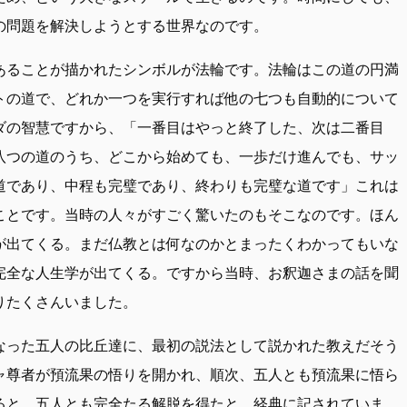
の問題を解決しようとする世界なのです。
あることが描かれたシンボルが法輪です。法輪はこの道の円満
トの道で、どれか一つを実行すれば他の七つも自動的について
ダの智慧ですから、「一番目はやっと終了した、次は二番目
八つの道のうち、どこから始めても、一歩だけ進んでも、サッ
道であり、中程も完璧であり、終わりも完璧な道です」これは
ことです。当時の人々がすごく驚いたのもそこなのです。ほん
が出てくる。まだ仏教とは何なのかとまったくわかってもいな
完全な人生学が出てくる。ですから当時、お釈迦さまの話を聞
りたくさんいました。
なった五人の比丘達に、最初の説法として説かれた教えだそう
ャ尊者が預流果の悟りを開かれ、順次、五人とも預流果に悟ら
ると、五人とも完全たる解脱を得たと、経典に記されていま