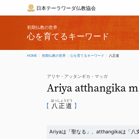
日本テーラワーダ仏教協会
初期仏教の世界
心を育てるキーワード
HOME
初期仏教の世界
心を育てるキーワード
CURRENT:
八正道
アリヤ・アッタンギカ・マッガ
Ariya atthangika 
はっしょうどう
八正道
Ariyaは「聖なる」、atthangik