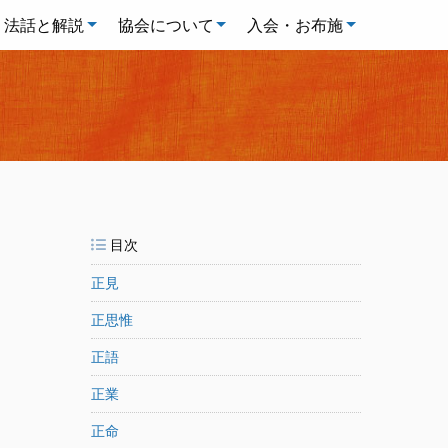
法話と解説
協会について
入会・お布施
目次
正見
正思惟
正語
正業
正命