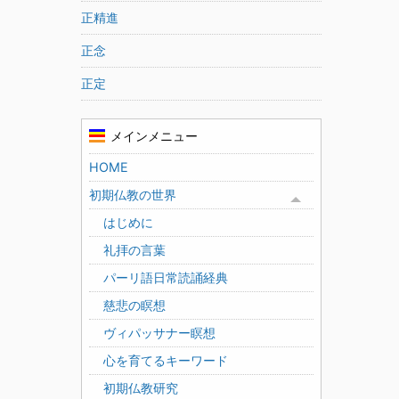
正精進
正念
正定
メインメニュー
HOME
初期仏教の世界
Toggle menu
はじめに
礼拝の言葉
パーリ語日常読誦経典
慈悲の瞑想
ヴィパッサナー瞑想
心を育てるキーワード
初期仏教研究