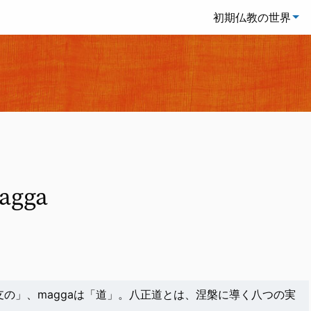
初期仏教の世界
magga
aは「八支の」、maggaは「道」。八正道とは、涅槃に導く八つの実