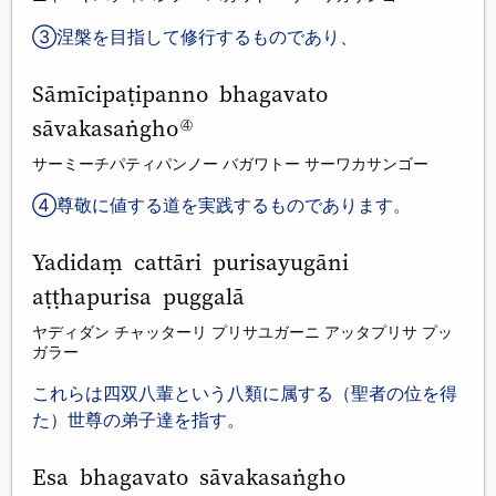
③涅槃を目指して修行するものであり、
Sāmīcipaṭipanno bhagavato
sāvakasaṅgho
④
サーミーチパティパンノー バガワトー サーワカサンゴー
④尊敬に値する道を実践するものであります。
Yadidaṃ cattāri purisayugāni
aṭṭhapurisa puggalā
ヤディダン チャッターリ プリサユガーニ アッタプリサ プッ
ガラー
これらは四双八輩という八類に属する（聖者の位を得
た）世尊の弟子達を指す。
Esa bhagavato sāvakasaṅgho