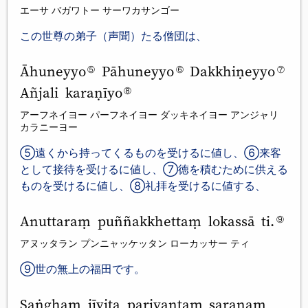
エーサ バガワトー サーワカサンゴー
この世尊の弟子（声聞）たる僧団は、
Āhuneyyo
Pāhuneyyo
Dakkhiṇeyyo
⑤
⑥
⑦
Añjali karaṇīyo
⑧
アーフネイヨー パーフネイヨー ダッキネイヨー アンジャリ
カラニーヨー
⑤遠くから持ってくるものを受けるに値し、⑥来客
として接待を受けるに値し、⑦徳を積むために供える
ものを受けるに値し、⑧礼拝を受けるに値する、
Anuttaraṃ puññakkhettaṃ lokassā ti.
⑨
アヌッタラン プンニャッケッタン ローカッサー ティ
⑨世の無上の福田です。
Saṅghaṃ jīvita pariyantaṃ saraṇaṃ