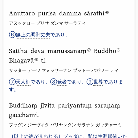
Anuttaro purisa damma sārathi
⑥
アヌッタロー プリサ ダンマ サーラティ
⑥
無上の調御丈夫
であり、
Satthā deva manussānaṃ
Buddho
⑦
⑧
Bhagavā
ti.
⑨
サッター デーワ マヌッサーナン ブッドー バガワー ティ
⑦
天人師
であり、⑧
覚者
であり、⑨
世尊
でありま
す。
Buddhaṃ jīvita pariyantaṃ saraṇaṃ
gacchāmi.
ブッダン ジーヴィタ パリヤンタン サラナン ガッチャーミ
［以上の徳が具われる］ブッダに、私は生涯帰依いた