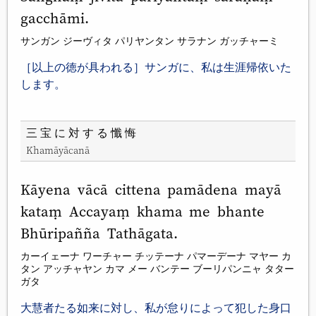
gacchāmi.
サンガン ジーヴィタ パリヤンタン サラナン ガッチャーミ
［以上の徳が具われる］サンガに、私は生涯帰依いた
します。
三宝に対する懺悔
Khamāyācanā
Kāyena vācā cittena pamādena mayā
kataṃ Accayaṃ khama me bhante
Bhūripañña Tathāgata.
カーイェーナ ワーチャー チッテーナ パマーデーナ マヤー カ
タン アッチャヤン カマ メー バンテー ブーリパンニャ タター
ガタ
大慧者たる如来に対し、私が怠りによって犯した身口