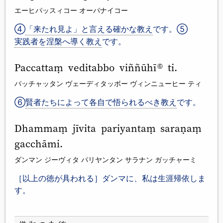
エーヒパッスィコー オーパナイコー
④
「来たれ見よ」と言える確かな教え
です。⑤
実践者を涅槃へ導く教え
です。
Paccattaṃ veditabbo viññūhī
ti.
⑥
パッチャッタン ヴェーディタッボー ヴィンニューヒー ティ
⑥
賢者たちによって各自で悟られるべき教え
です。
Dhammaṃ jīvita pariyantaṃ saraṇaṃ
gacchāmi.
ダンマン ジーヴィタ パリヤンタン サラナン ガッチャーミ
［以上の徳が具われる］ダンマに、私は生涯帰依しま
す。