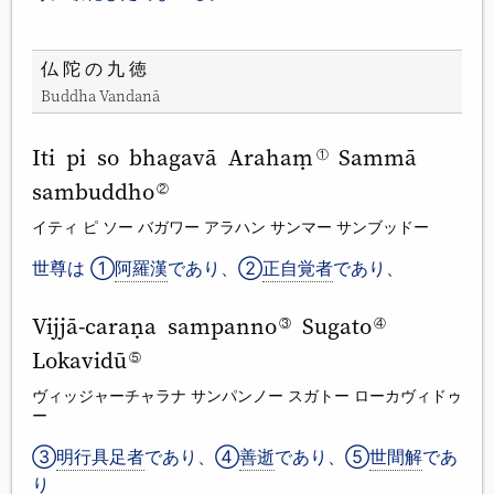
仏陀の九徳
Buddha Vandanā
Iti pi so bhagavā Arahaṃ
Sammā
①
sambuddho
②
イティ ピ ソー バガワー アラハン サンマー サンブッドー
世尊は ①
阿羅漢
であり、②
正自覚者
であり、
Vijjā-caraṇa sampanno
Sugato
③
④
Lokavidū
⑤
ヴィッジャーチャラナ サンパンノー スガトー ローカヴィドゥ
ー
③
明行具足者
であり、④
善逝
であり、⑤
世間解
であ
り