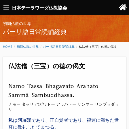
日本テーラワーダ仏教協会
初期仏教の世界
パーリ語日常読誦経典
HOME
初期仏教の世界
パーリ語日常読誦経典
CURRENT:
仏法僧（三宝）の徳の偈文
仏法僧（三宝）の徳の偈文
Namo Tassa Bhagavato Arahato
Sammā Sambuddhassa.
ナモー タッサ バガワトー アラハトー サンマー サンブッダッ
サ
私は阿羅漢であり、正自覚者であり、福運に満ちた世
尊に敬礼したてまつる。