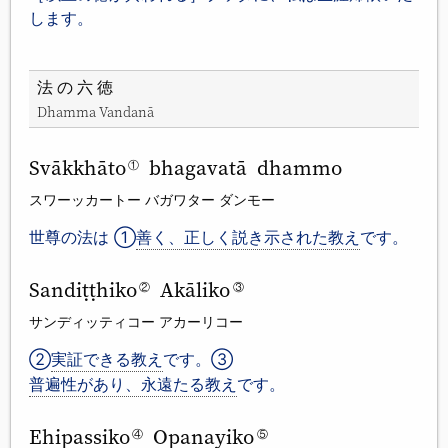
します。
法の六徳
Dhamma Vandanā
Svākkhāto
bhagavatā dhammo
①
スワーッカートー バガワター ダンモー
世尊の法は ①
善く、正しく説き示された教え
です。
Sandiṭṭhiko
Akāliko
②
③
サンディッティコー アカーリコー
②
実証できる教え
です。③
普遍性があり、永遠たる教え
です。
Ehipassiko
Opanayiko
④
⑤