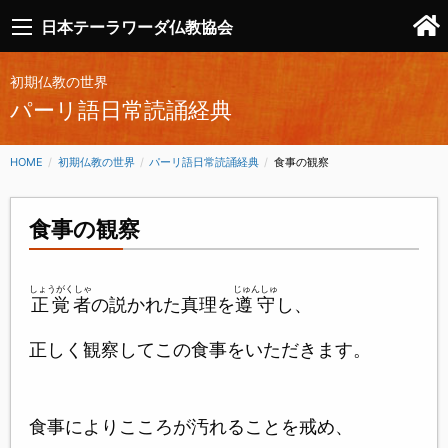
日本テーラワーダ仏教協会
初期仏教の世界
パーリ語日常読誦経典
HOME
初期仏教の世界
パーリ語日常読誦経典
CURRENT:
食事の観察
食事の観察
しょうがくしゃ
じゅんしゅ
正覚者
の説かれた真理を
遵守
し、
正しく観察してこの食事をいただきます。
食事によりこころが汚れることを戒め、