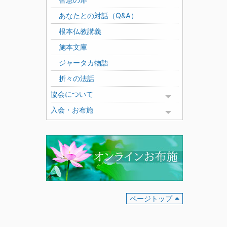
あなたとの対話（Q&A）
根本仏教講義
施本文庫
ジャータカ物語
折々の法話
協会について
Toggle menu
入会・お布施
Toggle menu
ページトップ