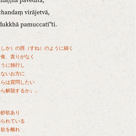
aṭṭhā paveditā;
chandaṃ virājetvā,
ukkhā pamuccatī”ti.
もしか）の脛（すね）のように細く
少食、貪りがなく
ように独行し
しないお方に
れらは質問したい
から解脱するか』」
の妙欲あり
知られている
て欲を離れ