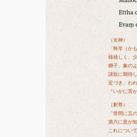
Manoch
Ettha 
Evaṃ d
（女神）
「羚羊（か
雄雄しく、
獅子、象の
諸欲に期待
近づき、わ
『いかに苦
（釈尊）
「世間に五
第六に意が
これについ