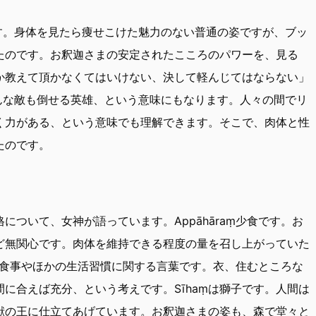
ます。身体を見たら痩せこけた魅力のない普通の姿ですが、ブッ
たのです。お釈迦さまの安定されたこころのパワーを、見る
か教えて頂かなくてはいけない、決して軽んじてはならない」
どんな敵も倒せる英雄、という意味にもなります。人々の間でリ
く力がある、という意味でも理解できます。そこで、肉体と性
たのです。
ついて、女神が語っています。Appāhāraṃ少食です。お
ど無関心です。肉体を維持できる程度の量を召し上がっていた
も、食事やほかの生活習慣に関する言葉です。衣、住むところな
に合えば充分、という考えです。Sīhaṃは獅子です。人間は
獣の王に仕立てあげています。お釈迦さまの姿も、森で堂々と