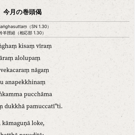
今月の巻頭偈
ijaṅghasuttaṃ（SN 1.30）
羚羊脛経（相応部 1.30）
aṅghaṃ kisaṃ vīraṃ
āraṃ alolupaṃ
 vekacaraṃ nāgaṃ
u anapekkhinaṃ
ṅkamma pucchāma
 dukkhā pamuccatī”ti.
 kāmaguṇā loke,