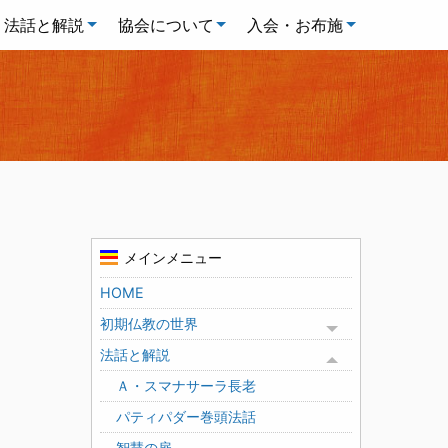
法話と解説
協会について
入会・お布施
メインメニュー
HOME
初期仏教の世界
Toggle menu
法話と解説
Toggle menu
Ａ・スマナサーラ長老
パティパダー巻頭法話
智慧の扉