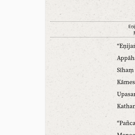
Eṇ
“Eṇij
Appāh
Sīhaṃ
Kāmes
Upasa
Kathaṃ
“Pañca