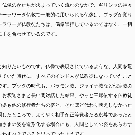
、仏像のかたちが決まっていく流れのなかで、ギリシャの神々
テーラワーダ仏教で一般的に用いられる仏像は、ブッダが覚り
ーラワーダ仏教徒たちは、偶像崇拝しているのではなく、一切
に手を合わせているのです。
と知りたいものです。仏像で表現されているような、人間を驚
きていた時代に、すべてのインド人が仏教徒になっていたこと
です。ブッダの時代も、バラモン教、ジャイナ教など他宗教の
、お釈迦さまと長い間対話した結果、やっと三帰依する仏教徒
の姿も他の修行者たちの姿と、それほど代わり映えしなかった
問したところで、ようやく相手が正等覚者たる釈尊であったと
迦さまの姿を造形化する場合にも、人間としての姿をあらわす
らわすべきであると思っていたようです。