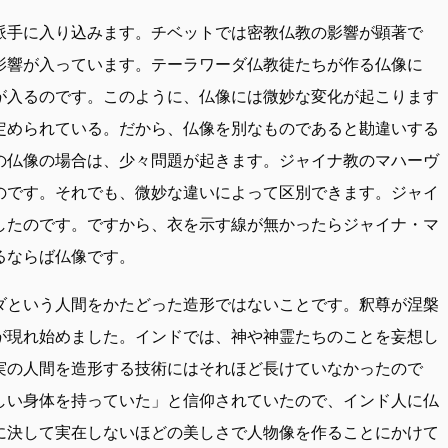
派手に入り込みます。チベットでは密教仏教の影響が顕著で
影響が入っています。テーラワーダ仏教徒たちが作る仏像に
が入るのです。このように、仏像には微妙な変化が起こります
定められている。だから、仏像を別なものであると勘違いする
の仏像の場合は、少々問題が起きます。ジャイナ教のマハーヴ
のです。それでも、微妙な違いによって区別できます。ジャイ
したのです。ですから、衣を示す線が無かったらジャイナ・マ
るならば仏像です。
ダという人間をかたどった造形ではないことです。釈尊が涅槃
が現れ始めました。インドでは、神や神霊たちのことを妄想し
実の人間を造形する技術にはそれほど長けていなかったので
しい身体を持っていた」と信仰されていたので、インド人に仏
に決して実在しないほどの美しさで人物像を作ることにかけて