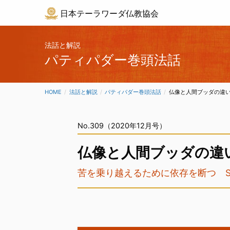
日本テーラワーダ仏教協会
法話と解説
パティパダー巻頭法話
HOME
法話と解説
パティパダー巻頭法話
CURRENT:
仏像と人間ブッダの違
No.309（2020年12月号）
仏像と人間ブッダの違
苦を乗り越えるために依存を断つ Story of