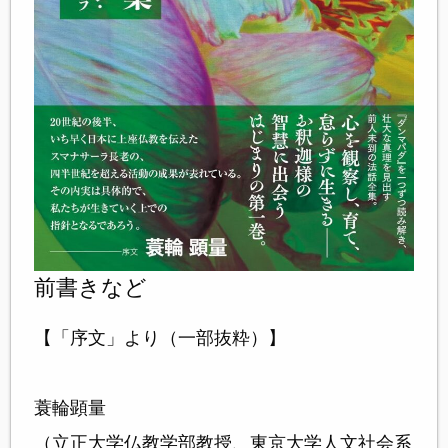
前書きなど
【「序文」より（一部抜粋）】
蓑輪顕量
（立正大学仏教学部教授、東京大学人文社会系