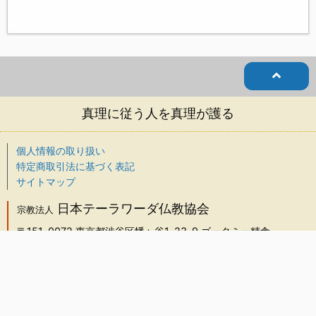
真理に従う人を真理が護る
個人情報の取り扱い
特定商取引法に基づく表記
サイトマップ
日本テーラワーダ仏教協会
宗教法人
〒151-0072
東京都渋谷区幡ヶ谷1-23-9 ゴータミー精舎
TEL：03-5738-5526
FAX：03-5738-5527
info@j-theravada.com
画像やテキストの無断使用はご遠慮ください。
© 2000-2026 Japan Theravada Buddhist Association.