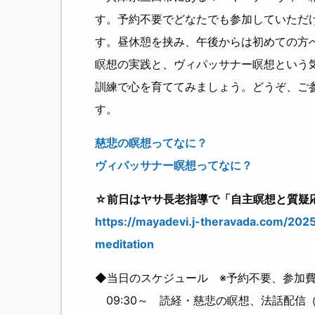
す。予約不要でどなたでも参加していただ
す。昼休憩を挟み、午後からは初めての方
瞑想の実践と、ヴィパッサナー瞑想という
訓練で心を育ててみましょう。どうぞ、ご
す。
慈悲の瞑想ってなに？
ヴィパッサナー瞑想ってなに？
☆前日はヤサ長老指導で「自主瞑想と質疑
https://mayadevi.j-theravada.com/202
meditation
◆当日のスケジュール ※予約不要、参加
09:30～ 読経・慈悲の瞑想、法話配信