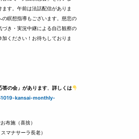
けます。午前は法話配信がありま
への瞑想指導もございます。慈悲の
気づき・実況中継による自己観察の
参加ください！お待ちしておりま
応答の会」があります
。
詳しくは
51019-kansai-monthly-
費お布施（喜捨）
（スマナサーラ長老）