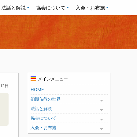
法話と解説
協会について
入会・お布施
メインメニュー
月12日
HOME
初期仏教の世界
Toggle menu
法話と解説
Toggle menu
協会について
Toggle menu
入会・お布施
Toggle menu