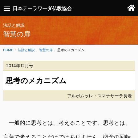
日本テーラワーダ仏教協会
法話と解説
智慧の扉
HOME
法話と解説
智慧の扉
CURRENT:
思考のメカニズム
2014年12月号
思考のメカニズム
アルボムッレ・スマナサーラ長老
一般的に思考とは、考えることです。思考とは、
言葉で考えることだけではありません。概念の回転