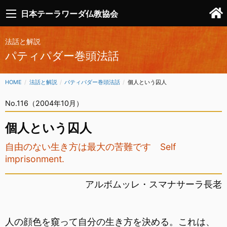
日本テーラワーダ仏教協会
法話と解説
パティパダー巻頭法話
HOME
法話と解説
パティパダー巻頭法話
CURRENT:
個人という囚人
No.116（2004年10月）
個人という囚人
自由のない生き方は最大の苦難です Self
imprisonment.
アルボムッレ・スマナサーラ長老
人の顔色を窺って自分の生き方を決める。これは、