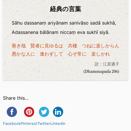
経典の言葉
Sāhu dassanaṃ ariyānam sanivāso sadā sukhā,
Adassanena bālānam niccaṃ eva sukhī siyā.
善き哉 賢者に見ゆるは 共棲 つねに楽しからん
愚かな人に 逢わずして 心ぞ常に 楽しかれ
訳：江原通子
(Dhammapada 206)
Share this...
Facebook
Pinterest
Twitter
Linkedin