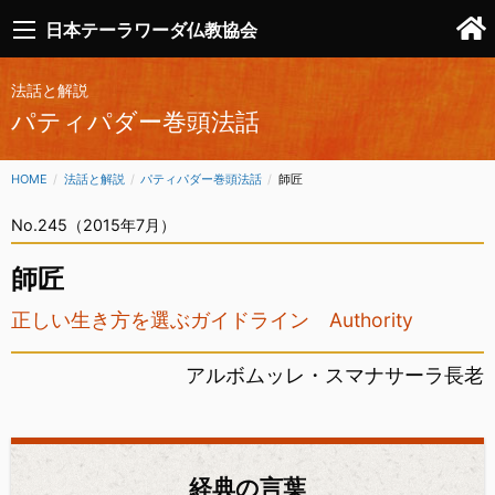
日本テーラワーダ仏教協会
法話と解説
パティパダー巻頭法話
HOME
法話と解説
パティパダー巻頭法話
CURRENT:
師匠
No.245（2015年7月）
師匠
正しい生き方を選ぶガイドライン Authority
アルボムッレ・スマナサーラ長老
経典の言葉