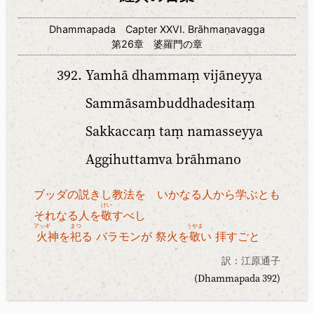
Dhammapada Capter XXVI. Brāhmaṇavagga
第26章 婆羅門の章
Yamhā dhammaṃ vijāneyya
Sammāsambuddhadesitaṃ
Sakkaccaṃ taṃ namasseyya
Aggihuttamva brāhmano
ブッダの説きし教法を いかなる人から学ぶとも
けい
それなる人を
敬
すべし
アッギ
まつ
うやま
火
神を
祀
る バラモンが 祭火を
敬
い 拝すごと
訳：江原通子
(Dhammapada 392)