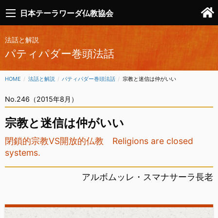
日本テーラワーダ仏教協会
法話と解説
パティパダー巻頭法話
HOME
法話と解説
パティパダー巻頭法話
CURRENT:
宗教と迷信は仲がいい
No.246（2015年8月）
宗教と迷信は仲がいい
閉鎖的宗教VS開放的仏教 Religions are closed
systems.
アルボムッレ・スマナサーラ長老