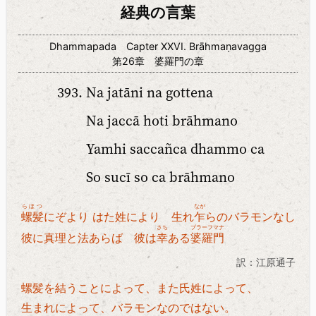
経典の言葉
Dhammapada Capter XXVI. Brāhmaṇavagga
第26章 婆羅門の章
Na jatāni na gottena
Na jaccā hoti brāhmano
Yamhi saccañca dhammo ca
So sucī so ca brāhmano
らほつ
なが
螺髪
にぞより はた姓により 生れ
乍
らのバラモンなし
さち
ブラーフマナ
彼に真理と法あらば 彼は
幸
ある
婆羅門
訳：江原通子
螺髪を結うことによって、また氏姓によって、
生まれによって、バラモンなのではない。