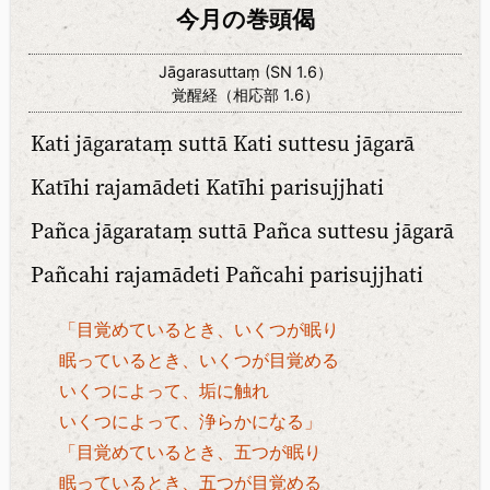
今月の巻頭偈
Jāgarasuttaṃ (SN 1.6）
覚醒経（相応部 1.6）
Kati jāgarataṃ suttā Kati suttesu jāgarā
Katīhi rajamādeti Katīhi parisujjhati
Pañca jāgarataṃ suttā Pañca suttesu jāgarā
Pañcahi rajamādeti Pañcahi parisujjhati
「目覚めているとき、いくつが眠り
眠っているとき、いくつが目覚める
いくつによって、垢に触れ
いくつによって、浄らかになる」
「目覚めているとき、五つが眠り
眠っているとき、五つが目覚める