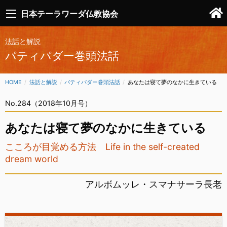
日本テーラワーダ仏教協会
法話と解説
パティパダー巻頭法話
HOME
法話と解説
パティパダー巻頭法話
CURRENT:
あなたは寝て夢のなかに生きている
No.284（2018年10月号）
あなたは寝て夢のなかに生きている
こころが目覚める方法 Life in the self-created
dream world
アルボムッレ・スマナサーラ長老