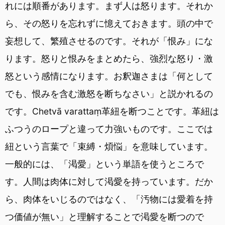
れには順番があります。まず人は怒ります。それか
ら、その怒りを忘れずに憶えておきます。頭の中で
妄想して、繁殖させるのです。それが「恨み」にな
ります。怒りと恨みをまとめたら、強烈な怒り・激
怒という感情になります。お釈迦さまは「何として
でも、恨みを含む激怒を断ちなさい」と説かれるの
です。Chetvā varattaṃ革紐を断つことです。革紐は
ふつうのロープと違って力強いものです。ここでは
紐という言葉で「束縛・煩悩」を意味しています。
一般的には、「渇愛」という単語を使うところで
す。人間は肉体に対して渇愛を持っています。だか
ら、肉体をいじるのではなく、「汚物には愛着を持
つ価値が無い」と理解することで渇愛を断つので