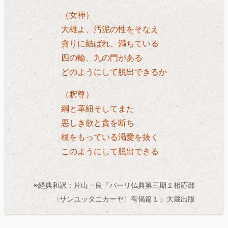
（女神）
大雄よ、汚泥の性をそなえ
貪りに結ばれ、満ちている
四の輪、九の門がある
どのようにして脱出できるか
（釈尊）
綱と革紐そしてまた
悪しき欲と貪を断ち
根をもっている渇愛を抜く
このようにして脱出できる
※経典和訳：片山一良『パーリ仏典第三期１相応部
〈サンユッタニカーヤ〉有偈篇１』大蔵出版