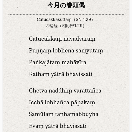
今月の巻頭偈
Catucakkasuttaṃ（SN 1.29）
四輪経（相応部1.29）
Catucakkaṃ navadvāraṃ
Puṇṇaṃ lobhena saṃyutaṃ
Paṅkajātaṃ mahāvīra
Kathaṃ yātrā bhavissati
Chetvā naddhiṃ varattañca
Icchā lobhañca pāpakaṃ
Samūlaṃ taṇhamabbuyha
Evaṃ yātrā bhavissati