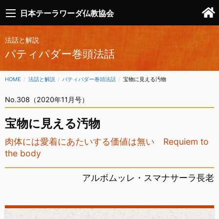
日本テーラワーダ仏教協会
法話と解説
パティパダー巻頭法話
HOME
法話と解説
パティパダー巻頭法話
CURRENT:
宝物に見える汚物
No.308（2020年11月号）
宝物に見える汚物
肉体には愛着にあたいする価値は無い Requiem to
the body
アルボムッレ・スマナサーラ長老