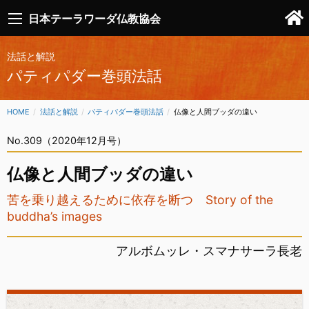
日本テーラワーダ仏教協会
法話と解説
パティパダー巻頭法話
HOME
法話と解説
パティパダー巻頭法話
CURRENT:
仏像と人間ブッダの違い
No.309（2020年12月号）
仏像と人間ブッダの違い
苦を乗り越えるために依存を断つ Story of the
buddha’s images
アルボムッレ・スマナサーラ長老