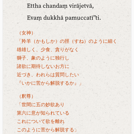
Ettha chandaṃ virājetvā,
Evaṃ dukkhā pamuccatī”ti.
（女神）
「羚羊（かもしか）の脛（すね）のように細く
雄雄しく、少食、貪りがなく
獅子、象のように独行し
諸欲に期待しないお方に
近づき、われらは質問したい
『いかに苦から解脱するか』」
（釈尊）
「世間に五の妙欲あり
第六に意が知られている
これについて欲を離れ
このように苦から解脱する」