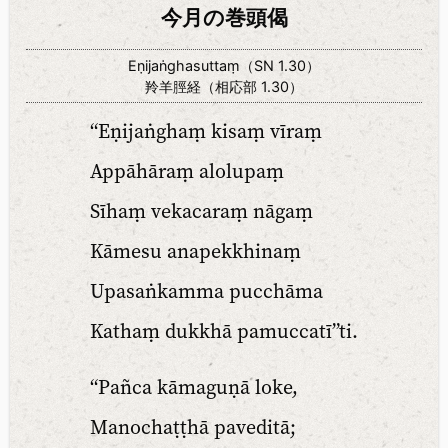
今月の巻頭偈
Eṇijaṅghasuttaṃ（SN 1.30）
羚羊脛経（相応部 1.30）
“Eṇijaṅghaṃ kisaṃ vīraṃ
Appāhāraṃ alolupaṃ
Sīhaṃ vekacaraṃ nāgaṃ
Kāmesu anapekkhinaṃ
Upasaṅkamma pucchāma
Kathaṃ dukkhā pamuccatī”ti.
“Pañca kāmaguṇā loke,
Manochaṭṭhā paveditā;