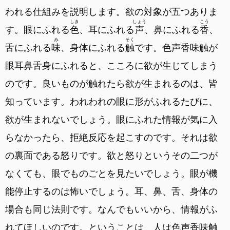
われる仕組みを説明します。欲の対象が五つありま
しき
しょう
こう
す。眼にふれる
色
、耳にふれる
声
、鼻にふれる
香
、
み
そく
舌にふれる
味
、身体にふれる
触
です。色声香味触が
眼耳鼻舌身にふれると、こころに欲が生じてしまう
のです。良いものが触れたら欲が生まれるのは、皆
知っています。われわれの眼に形がふれるたびに、
欲が生まれないでしょう。眼にふれた情報が気に入
らなかったら、拒絶反応を起こすのです。それは欲
の裏面である怒りです。欲と怒りというその二つが
なくても、眼でものごとを見たいでしょう。眼が機
能停止するのは怖いでしょう。耳、鼻、舌、身体の
場合も同じ法則です。なんでもいいから、情報がふ
れてほしいのです。ということは、人は色声香味触