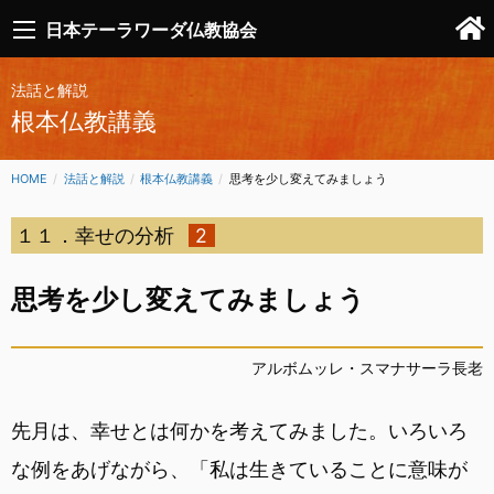
日本テーラワーダ仏教協会
法話と解説
根本仏教講義
HOME
法話と解説
根本仏教講義
CURRENT:
思考を少し変えてみましょう
１１．幸せの分析
2
思考を少し変えてみましょう
アルボムッレ・スマナサーラ長老
先月は、幸せとは何かを考えてみました。いろいろ
な例をあげながら、「私は生きていることに意味が