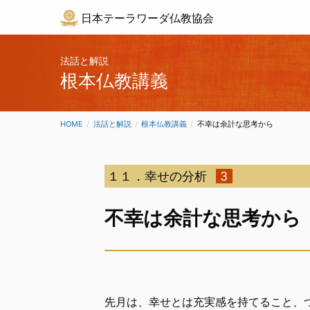
日本テーラワーダ仏教協会
法話と解説
根本仏教講義
HOME
法話と解説
根本仏教講義
CURRENT:
不幸は余計な思考から
１１．幸せの分析
3
不幸は余計な思考から
先月は、幸せとは充実感を持てること、