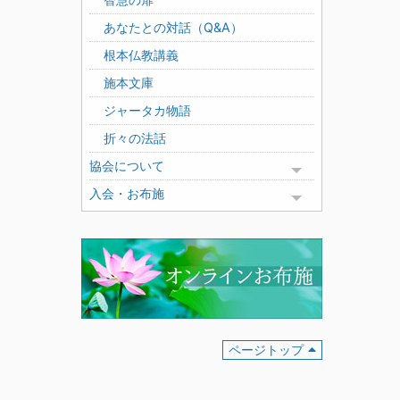
あなたとの対話（Q&A）
根本仏教講義
施本文庫
ジャータカ物語
折々の法話
協会について
Toggle menu
入会・お布施
Toggle menu
ページトップ