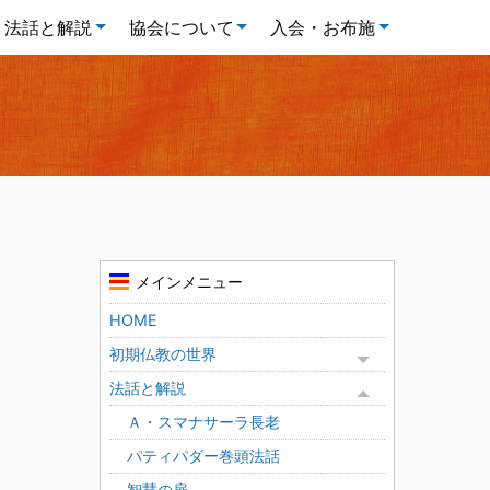
法話と解説
協会について
入会・お布施
メインメニュー
HOME
初期仏教の世界
Toggle menu
法話と解説
Toggle menu
Ａ・スマナサーラ長老
パティパダー巻頭法話
智慧の扉