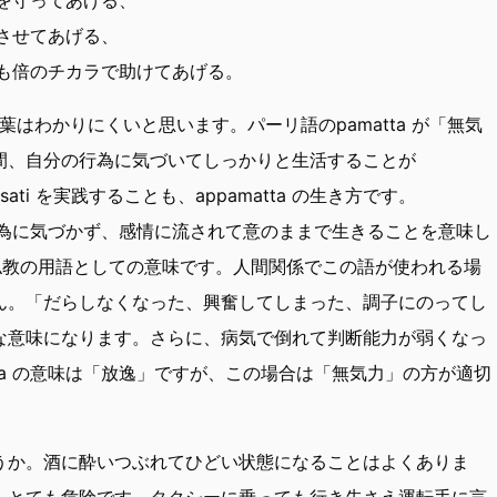
させてあげる、
も倍のチカラで助けてあげる。
葉はわかりにくいと思います。パーリ語のpamatta が「無気
間、自分の行為に気づいてしっかりと生活することが
想でsati を実践することも、appamatta の生き方です。
、行為に気づかず、感情に流されて意のままで生きることを意味し
tta の仏教の用語としての意味です。人間関係でこの語が使われる場
ん。「だらしなくなった、興奮してしまった、調子にのってし
な意味になります。さらに、病気で倒れて判断能力が弱くなっ
ta の意味は「放逸」ですが、この場合は「無気力」の方が適切
うか。酒に酔いつぶれてひどい状態になることはよくありま
、とても危険です。タクシーに乗っても行き先さえ運転手に言