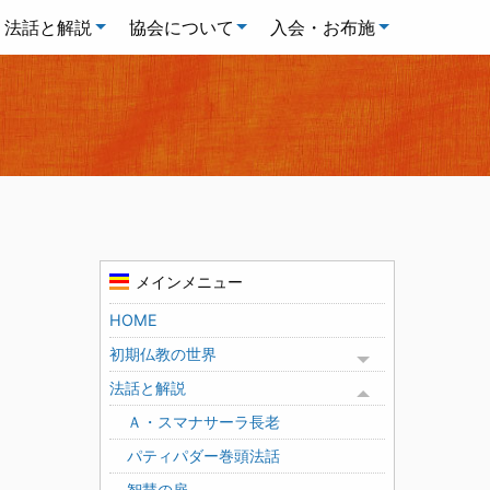
法話と解説
協会について
入会・お布施
メインメニュー
HOME
初期仏教の世界
Toggle menu
法話と解説
Toggle menu
Ａ・スマナサーラ長老
パティパダー巻頭法話
智慧の扉