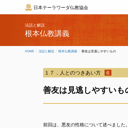
日本テーラワーダ仏教協会
法話と解説
根本仏教講義
HOME
法話と解説
根本仏教講義
CURRENT:
善友は見逃しやすいもの
１７．人とのつきあい方
6
善友は見逃しやすいも
前回は、悪友の性格について述べました