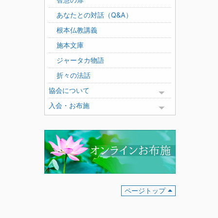
あなたとの対話（Q&A）
根本仏教講義
施本文庫
ジャータカ物語
折々の法話
協会について
Toggle menu
入会・お布施
Toggle menu
ページトップ