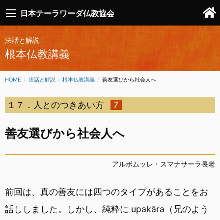
日本テーラワーダ仏教協会
法話と解説
根本仏教講義
HOME
法話と解説
根本仏教講義
CURRENT:
善友選びから社会人へ
１７．人とのつきあい方
7
善友選びから社会人へ
アルボムッレ・スマナサーラ長老
前回は、真の善友には四つのタイプがあることをお
話ししました。しかし、純粋に upakāra（兄のよう