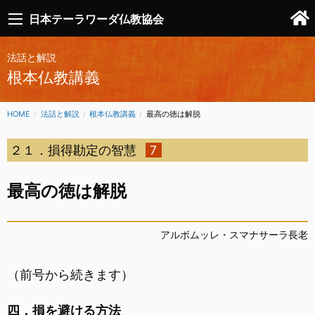
日本テーラワーダ仏教協会
法話と解説
根本仏教講義
HOME
法話と解説
根本仏教講義
CURRENT:
最高の徳は解脱
２１．損得勘定の智慧
7
最高の徳は解脱
アルボムッレ・スマナサーラ長老
（前号から続きます）
四．損を避ける方法