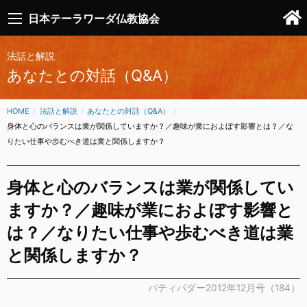
日本テーラワーダ仏教協会
法話と解説
あなたとの対話（Q&A）
HOME
法話と解説
あなたとの対話（Q&A）
CURRENT:
身体と心のバランスは業が関係していますか？／趣味が業におよぼす影響とは？／な
りたい仕事や歩むべき道は業と関係しますか？
身体と心のバランスは業が関係してい
ますか？／趣味が業におよぼす影響と
は？／なりたい仕事や歩むべき道は業
と関係しますか？
パティパダー2012年12月号（184）