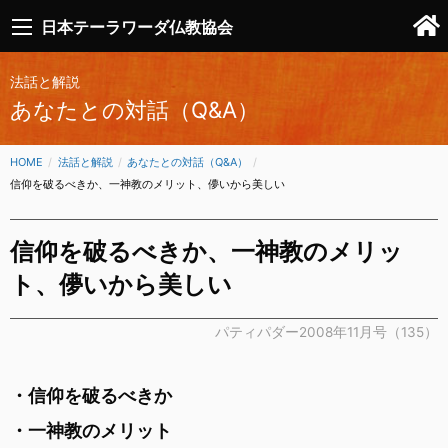
日本テーラワーダ仏教協会
法話と解説
あなたとの対話（Q&A）
HOME
法話と解説
あなたとの対話（Q&A）
CURRENT:
信仰を破るべきか、一神教のメリット、儚いから美しい
信仰を破るべきか、一神教のメリッ
ト、儚いから美しい
パティパダー2008年11月号（135）
・信仰を破るべきか
・一神教のメリット