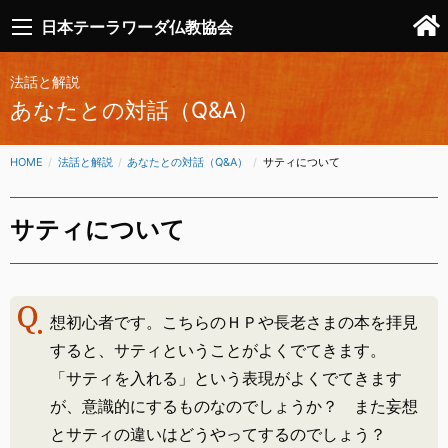
日本テーラワーダ仏教協会
法話と解説
あなたとの対話（Q&A）
HOME
法話と解説
あなたとの対話（Q&A）
CURRENT:
サティについて
サティについて
想初心者です。こちらのＨＰや長老さまの本を拝見
すると、サティということがよくでてきます。
「サティを入れる」という表現がよくでてきます
が、意識的にするものなのでしょうか？ また妄想
とサティの違いはどうやってするのでしょう？