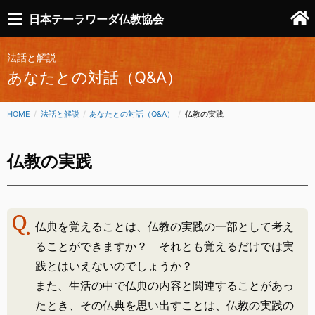
日本テーラワーダ仏教協会
法話と解説
あなたとの対話（Q&A）
HOME
法話と解説
あなたとの対話（Q&A）
CURRENT:
仏教の実践
仏教の実践
仏典を覚えることは、仏教の実践の一部として考え
ることができますか？ それとも覚えるだけでは実
践とはいえないのでしょうか？
また、生活の中で仏典の内容と関連することがあっ
たとき、その仏典を思い出すことは、仏教の実践の