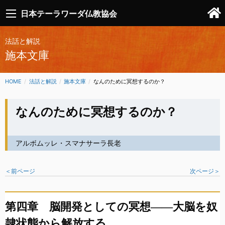
日本テーラワーダ仏教協会
法話と解説
施本文庫
HOME
法話と解説
施本文庫
CURRENT:
なんのために冥想するのか？
なんのために冥想するのか？
アルボムッレ・スマナサーラ長老
＜前ページ
次ページ＞
第四章 脳開発としての冥想――大脳を奴
隷状態から解放する