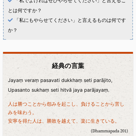
「私でよければぜひやらせてください」と言えるこ
とは何ですか？
「私にもやらせてください」と言えるものは何です
か？
経典の言葉
Jayaṃ veraṃ pasavati dukkhaṃ seti parājito,
Upasanto sukhaṃ seti hitvā jaya parājayaṃ.
人は勝つことから怨みを起こし、負けることから苦し
みを味わう。
安寧を得た人は、勝敗を越えて、楽に生きている。
(Dhammapada 201)