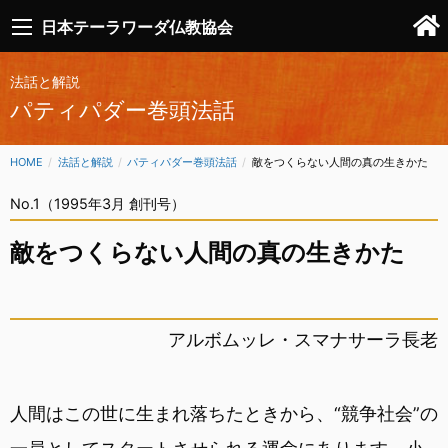
日本テーラワーダ仏教協会
法話と解説
パティパダー巻頭法話
HOME
法話と解説
パティパダー巻頭法話
CURRENT:
敵をつくらない人間の真の生きかた
No.1（1995年3月 創刊号）
敵をつくらない人間の真の生きかた
アルボムッレ・スマナサーラ長老
人間はこの世に生まれ落ちたときから、“競争社会”の