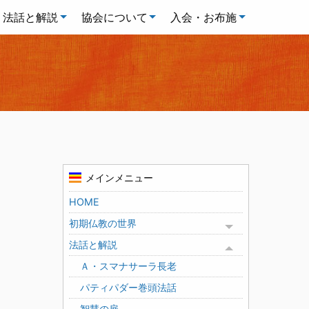
法話と解説
協会について
入会・お布施
メインメニュー
HOME
初期仏教の世界
Toggle menu
法話と解説
Toggle menu
Ａ・スマナサーラ長老
パティパダー巻頭法話
智慧の扉