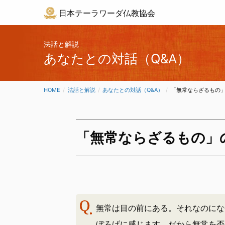
日本テーラワーダ仏教協会
法話と解説
あなたとの対話（Q&A）
HOME
法話と解説
あなたとの対話（Q&A）
CURRENT:
「無常ならざるもの
「無常ならざるもの」
無常は目の前にある。それなのにな
ぼろげに感じます。だから無常を否