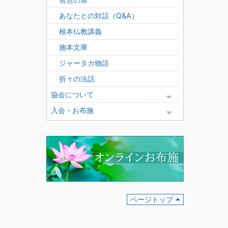
あなたとの対話（Q&A）
根本仏教講義
施本文庫
ジャータカ物語
折々の法話
協会について
Toggle menu
入会・お布施
Toggle menu
ページトップ