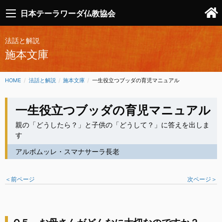
日本テーラワーダ仏教協会
法話と解説
施本文庫
HOME
法話と解説
施本文庫
CURRENT:
一生役立つブッダの育児マニュアル
一生役立つブッダの育児マニュアル
親の「どうしたら？」と子供の「どうして？」に答えを出しま
す
アルボムッレ・スマナサーラ長老
＜前ページ
次ページ＞