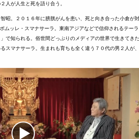
の２人が人生と死を語り合う。
倉智昭。２０１６年に膀胱がんを患い、死と向き合った小倉が
ルボムッレ・スマナサーラ。東南アジアなどで信仰されるテーラ
と」で知られる。俗世間どっぷりのメディアの世界で生きてき
めるスマナサーラ。生まれも育ちも全く違う７０代の男２人が