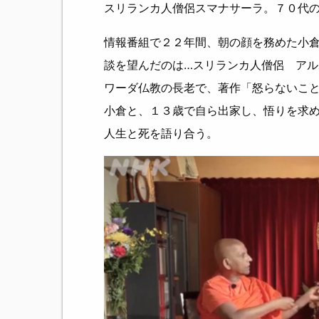
スリランカ人僧侶スマナサーラ。７０代
情報番組で２２年間、朝の顔を務めた小
談を望んだのは…スリランカ人僧侶 ア
ワーダ仏教の長老で、著作「怒らないこ
小倉と、１３歳で自ら出家し、悟りを求
人生と死を語り合う。