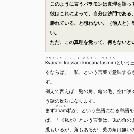
このように言うバラモンは真理を語っ
彼はこれによって、自分は沙門である
勝れている、と想わない。（他人と）
い。
ただ、この真理を覚って、何もないと
クワチャニ
カッサチ
キンチャナタスミン
Kvacani
kassaci
kiñcanatasmiṃ
という
るならば、「私、という言葉で意味する
す。
例えて言えば、兎の角、亀の毛、空に咲
う話の反対になります。
アハン
まず
ahaṃ
私が、という主語になる単語を
ば、「《私が》という言葉は、兎の角の
兎もいるが、角もあるが、兎の角は無い