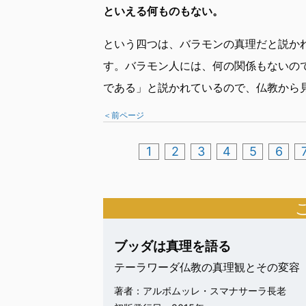
といえる何ものもない。
という四つは、バラモンの真理だと説か
す。バラモン人には、何の関係もないの
である」と説かれているので、仏教から
＜前ページ
1
2
3
4
5
6
ブッダは真理を語る
テーラワーダ仏教の真理観とその変
著者：アルボムッレ・スマナサーラ長老