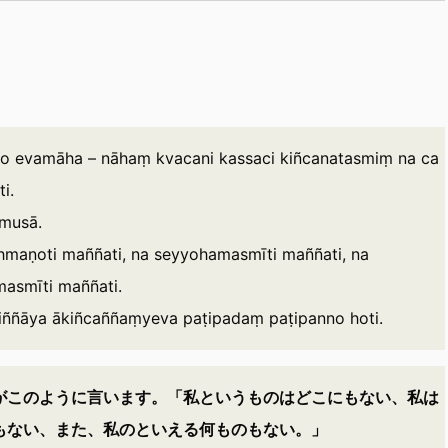
ṇo evamāha – nāhaṃ kvacani kassaci kiñcanatasmiṃ na ca
ti.
 musā.
hmaṇoti maññati, na seyyohamasmīti maññati, na
masmīti maññati.
iññāya ākiñcaññaṃyeva paṭipadaṃ paṭipanno hoti.
がこのように言います。「私というものはどこにもない、私は
もない、また、私のといえる何ものもない。」