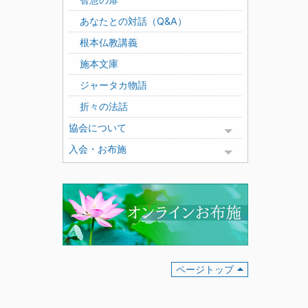
あなたとの対話（Q&A）
根本仏教講義
施本文庫
ジャータカ物語
折々の法話
協会について
Toggle menu
入会・お布施
Toggle menu
ページトップ