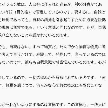
とバラモン教は、人は神に作られた存在か、神の分身かであ
という語（目的格）で否定しているのです。要するに、自我は
え錯覚であっても、自我の錯覚を引き起こすために必要な証拠
の現象は無常である、という意味と同じなのです。ただ、自我
成り立たないことを説かれているのです。
でも、自我はない、すべて物質だ、死んでから物質は物質に還
で考えて言うだけで、経験して、発見して、言っているのでは
らないのです。彼らも自我意識で相当悩んでいるのです。心が
達しているので、一切の悩みから解放されているのです。「何
す。解脱を感じつつ、清らかな心で何の概念にも悩むことな
心が汚れないようにするのは道徳です。この道徳も、一般人に