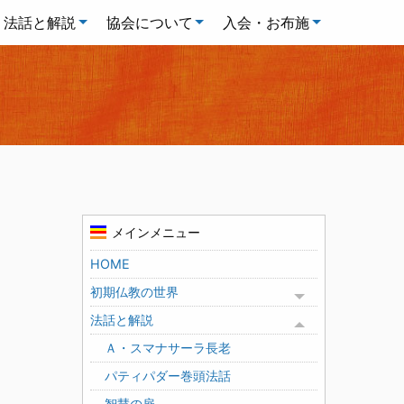
法話と解説
協会について
入会・お布施
メインメニュー
HOME
初期仏教の世界
Toggle menu
法話と解説
Toggle menu
Ａ・スマナサーラ長老
パティパダー巻頭法話
智慧の扉