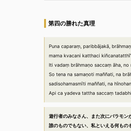
第四の勝れた真理
Puna caparaṃ, paribbājakā, brāhma
mama kvacani katthaci kiñcanatatthī’
Iti vadaṃ brāhmaṇo saccaṃ āha, no
So tena na samaṇoti maññati, na brā
sadisohamasmīti maññati, na hīnoha
Api ca yadeva tattha saccaṃ tadabh
遊行者のみなさん、また次にバラモン
誰のものでもない、私といえる何もの