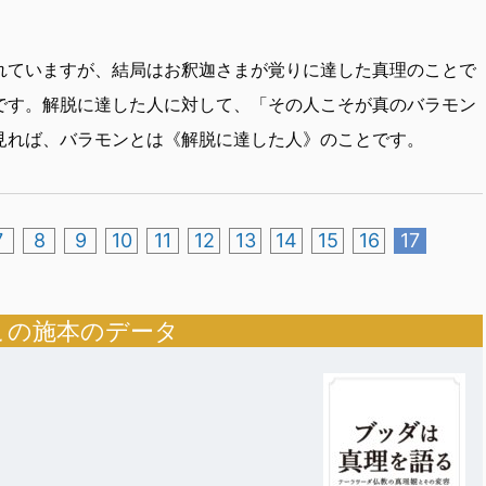
れていますが、結局はお釈迦さまが覚りに達した真理のことで
です。解脱に達した人に対して、「その人こそが真のバラモン
見れば、バラモンとは《解脱に達した人》のことです。
7
8
9
10
11
12
13
14
15
16
17
この施本のデータ
容