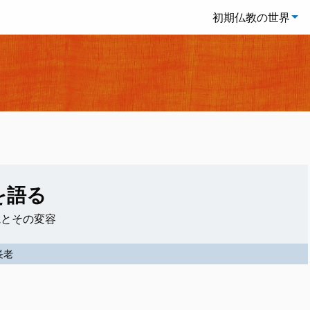
初期仏教の世界
を語る
観とその変容
長老