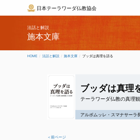
日本テーラワーダ仏教協会
法話と解説
施本文庫
HOME
法話と解説
施本文庫
CURRENT:
ブッダは真理を語る
ブッダは真理
テーラワーダ仏教の真理
アルボムッレ・スマナサーラ
＜前ページ