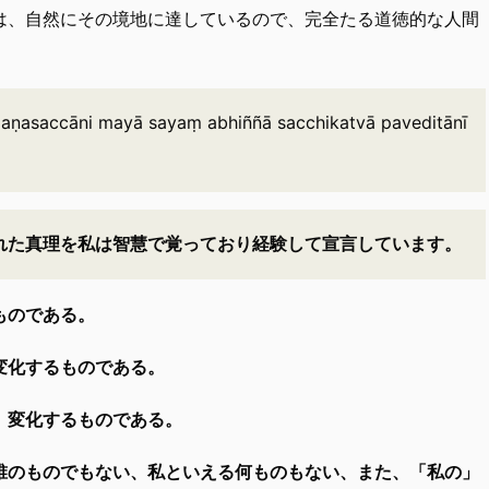
は、自然にその境地に達しているので、完全たる道徳的な人間
hmaṇasaccāni mayā sayaṃ abhiññā sacchikatvā paveditānī
れた真理を私は智慧で覚っており経験して宣言しています。
ものである。
変化するものである。
、変化するものである。
誰のものでもない、私といえる何ものもない、また、「私の」