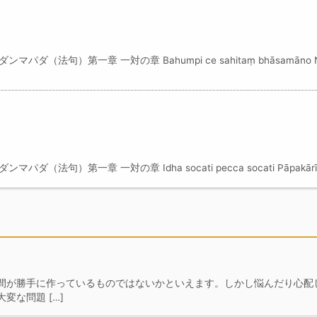
 ダンマパダ（法句）第一章 一対の章 Bahumpi ce sahitaṃ bhāsamāno N
ンマパダ（法句）第一章 一対の章 Idha socati pecca socati Pāpakārī 
間が勝手に作っているものではないかといえます。しかし悩んだり心配
な問題 […]