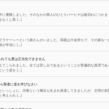
中に遭難しました。そのなかの商人のひとりバーヒヤは板切れにつかま
くし島 […]
ララケーシーという娘さんがいました。両親は大金持ちで、その娘を一
年頃に […]
られても悪は正当化できません
えてこられました。全ては苦しみであるということが普遍的な真理であ
う道を […]
ら聖者に道を学びなさい
といっしょに、宗教という概念も生まれ発達してきましたが、文明の初
えられ […]