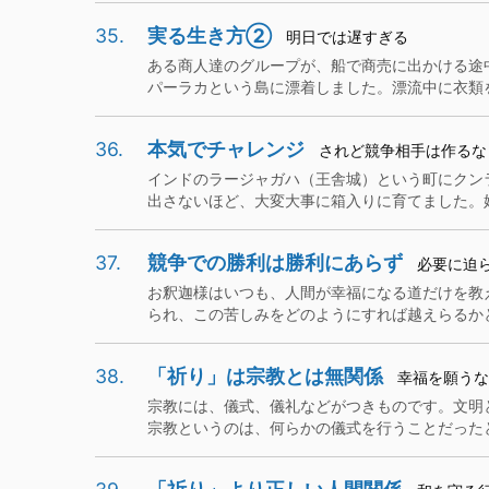
35.
実る生き方②
明日では遅すぎる
ある商人達のグループが、船で商売に出かける途
パーラカという島に漂着しました。漂流中に衣類をな
36.
本気でチャレンジ
されど競争相手は作るな
インドのラージャガハ（王舎城）という町にクン
出さないほど、大変大事に箱入りに育てました。娘が
37.
競争での勝利は勝利にあらず
必要に迫
お釈迦様はいつも、人間が幸福になる道だけを教
られ、この苦しみをどのようにすれば越えらるかとい
38.
「祈り」は宗教とは無関係
幸福を願うな
宗教には、儀式、儀礼などがつきものです。文明
宗教というのは、何らかの儀式を行うことだったと考