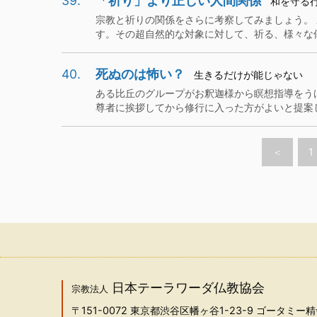
39.
「祈り」より正しい人間関係
和を守る
宗教と祈りの関係をさらに考察してみましょう。
す。その超自然的な対象に対して、祈る、様々な儀式
40.
死ぬのは怖い？
生きるだけが能じゃない
ある比丘のグループがお釈迦様から瞑想指導をう
尊者に挨拶してから修行に入った方がよいと提案しま
＜
1
日本テーラワーダ仏教協会
宗教法人
〒151-0072
東京都渋谷区幡ヶ谷1-23-9 ゴータミー精