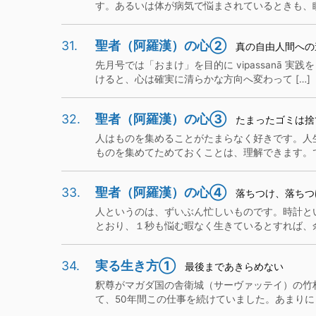
す。あるいは体が病気で悩まされているときも、瞑想
31.
聖者（阿羅漢）の心②
真の自由人間への
先月号では「おまけ」を目的に vipassanā
けると、心は確実に清らかな方向へ変わって […]
32.
聖者（阿羅漢）の心③
たまったゴミは捨
人はものを集めることがたまらなく好きです。人
ものを集めてためておくことは、理解できます。でも
33.
聖者（阿羅漢）の心④
落ちつけ、落ちつ
人というのは、ずいぶん忙しいものです。時計と
とおり、１秒も悩む暇なく生きているとすれば、余計
34.
実る生き方①
最後まであきらめない
釈尊がマガダ国の舎衛城（サーヴァッテイ）の竹
て、50年間この仕事を続けていました。あまりにも