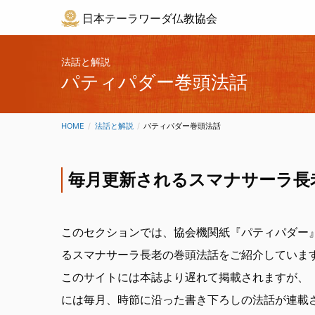
日本テーラワーダ仏教協会
法話と解説
パティパダー巻頭法話
HOME
法話と解説
CURRENT:
パティパダー巻頭法話
毎月更新される
スマナサーラ長
このセクションでは、協会機関紙『パティパダー
るスマナサーラ長老の巻頭法話をご紹介していま
このサイトには本誌より遅れて掲載されますが、
には毎月、時節に沿った書き下ろしの法話が連載