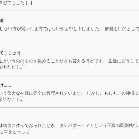
でもした […]
道
 実践をしない方が賢い生き方ではないかと申し上げました。 解脱を目的とし
てましょう
生というのはものを集めることだとも言えるほどです。 生活にどうして
ただ […]
け……
いう偉大な神様に完全に管理されています。 しかし、もしもこの神様に
なこ […]
林精舎に住んでおられたとき、タンパダーティカという王様の死刑執行
年をとっ […]