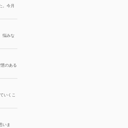
た。今月
、悩みな
智慧のある
ていくこ
思いま