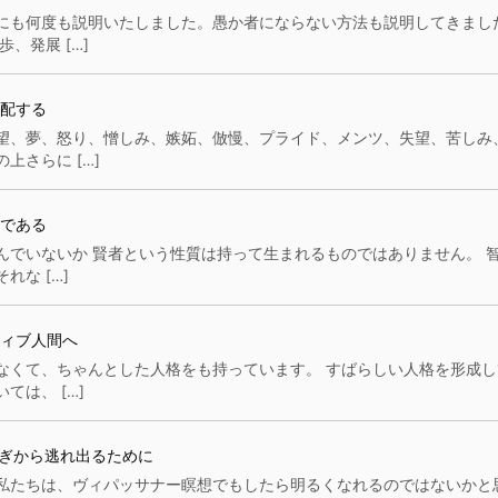
にも何度も説明いたしました。愚か者にならない方法も説明してきまし
、発展 […]
配する
望、夢、怒り、憎しみ、嫉妬、倣慢、プライド、メンツ、失望、苦しみ
さらに […]
である
んでいないか 賢者という性質は持って生まれるものではありません。 
な […]
ィブ人間へ
なくて、ちゃんとした人格をも持っています。 すばらしい人格を形成し
は、 […]
ぎから逃れ出るために
私たちは、ヴィパッサナー瞑想でもしたら明るくなれるのではないかと