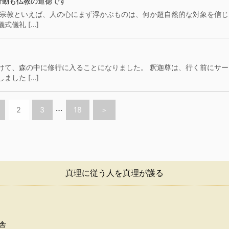
行動も仏教の道徳です
 宗教といえば、人の心にまず浮かぶものは、何か超自然的な対象を信じ
儀礼 […]
けて、森の中に修行に入ることになりました。 釈迦尊は、行く前にサー
した […]
…
2
3
18
＞
真理に従う人を真理が護る
舎