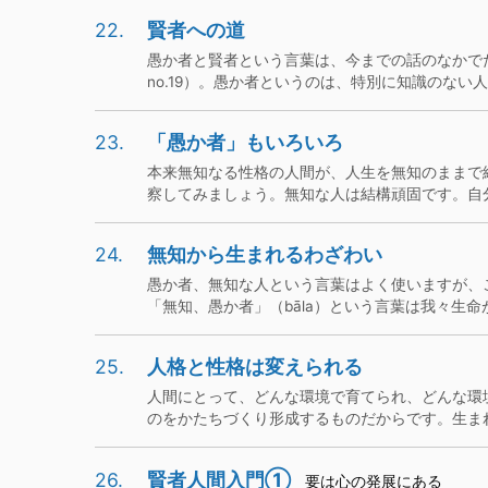
22.
賢者への道
愚か者と賢者という言葉は、今までの話のなかで
no.19）。愚か者というのは、特別に知識のない人を
23.
「愚か者」もいろいろ
本来無知なる性格の人間が、人生を無知のままで
察してみましょう。無知な人は結構頑固です。自分が
24.
無知から生まれるわざわい
愚か者、無知な人という言葉はよく使いますが、
「無知、愚か者」（bāla）という言葉は我々生命が
25.
人格と性格は変えられる
人間にとって、どんな環境で育てられ、どんな環
のをかたちづくり形成するものだからです。生まれて
26.
賢者人間入門①
要は心の発展にある