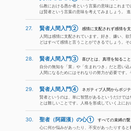
仏教における愚か者という言葉の意味はこれまで
は賢者という言葉の意味を考えてみましょう。 進歩
27.
賢者人間入門②
感情に支配されず感情を支
人間は感情に支配されています。好き、嫌い、欲
どはすべて感情と言うことができるでしょう。その上
28.
賢者人間入門③
喜びとは、真理を知ること
自分の無知を「業」や「生まれつき」だと思い込
人間になるためにはそれなりの努力が必要です。それ
29.
賢者人間入門④
ネガティブ人間からポジテ
賢者というのは、単に智慧があるというだけでは
とは難しいことです。人格を形成していく上において
30.
聖者（阿羅漢）の心①
すべての束縛の繋
心に何か悩みがあったり、不安があったりすると