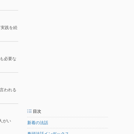
て実践を続
も必要な
言われる
目次
人がい
新着の法話
巻頭法話インデックス