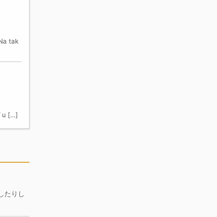
a tak
u […]
したりし