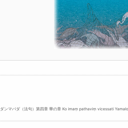
。
ダンマパダ（法句）第四章 華の章 Ko imaṃ pathaviṃ vicessati Yamalo