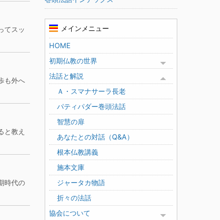
メインメニュー
ってスッ
HOME
初期仏教の世界
Toggle menu
法話と解説
Toggle menu
歩も外へ
Ａ・スマナサーラ長老
パティパダー巻頭法話
智慧の扉
ると教え
あなたとの対話（Q&A）
根本仏教講義
施本文庫
ジャータカ物語
期時代の
折々の法話
協会について
Toggle menu